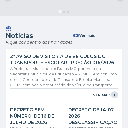
Notícias
Ver mais
Fique por dentro das novidades
2º AVISO DE VISTORIA DE VEÍCULOS DO
TRANSPORTE ESCOLAR - PREGÃO 016/2026
A Prefeitura Municipal de Buritis-MG, por meio da
Secretaria Municipal de Educação – SEMED, em conjunto
com a Coordenadoria do Transporte Escolar Municipal -
CTEM, convoca o proprietário de veículo de Transporte
Escolar Terceirizado, vinculado à Linha 44, referentes ao
VER MAIS
Processo Licitatório nº 075/2026 – Pregão Eletrônico nº
016/2026, para a realização da vistoria veicular e
confirmação do motorista. A vistoria será realizada no dia
DECRETO SEM
DECRETO DE 14-07-
29 de julho de 2026, com início às...
NÚMERO, DE 16 DE
2026
JULHO DE 2026
DESCLASSIFICAÇÃO